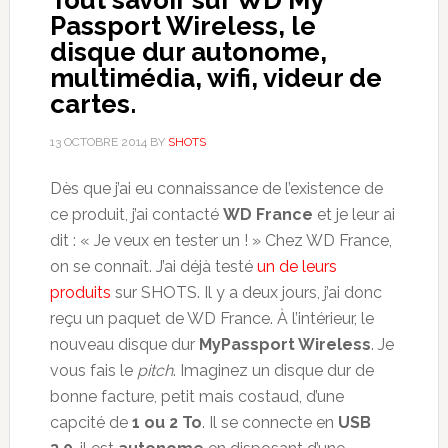
Passport Wireless, le
disque dur autonome,
multimédia, wifi, videur de
cartes.
13 OCTOBRE 2014
BY
SHOTS
Dès que j’ai eu connaissance de l’existence de
ce produit, j’ai contacté
WD France
et je leur ai
dit : « Je veux en tester un ! » Chez WD France,
on se connaît. J’ai déjà testé
un de leurs
produits
sur SHOTS. Il y a deux jours, j’ai donc
reçu un paquet de WD France. À l’intérieur, le
nouveau disque dur
MyPassport Wireless
. Je
vous fais le
pitch
. Imaginez un disque dur de
bonne facture, petit mais costaud, d’une
capcité de
1 ou 2 To
. Il se connecte en
USB