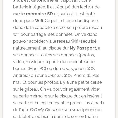
3.0
, il est
autonome
en disposant d’une
batterie intégrée. Il est équipé d’un lecteur de
carte mémoire SD
et, surtout, il est doté
d’une puce
Wifi
. Ce petit disque dur dispose
donc de la capacité à créer son propre réseau
wifi pour partager ses données. On va donc
pouvoir accéder, via le réseau Wifi (sécurisé
naturellement) au disque dur
My Passport
, à
ses données, toutes ses données (photos,
vidéo, musique), à partir d’un ordinateur de
bureau (Mac, PC) ou d’un
smartphone
(iOS,
Android) ou d’une
tablette
(iOS, Android). Pas
mal. Et pour les photos, il y a une petite cerise
sur le gâteau. On va pouvoir également vider
sa carte mémoire sur le disque dur, en insérant
sa carte et en enclenchant le processus à partir
de l’app
WD My Cloud
de son smartphone ou
sa tablette ou bien à partir de son ordinateur