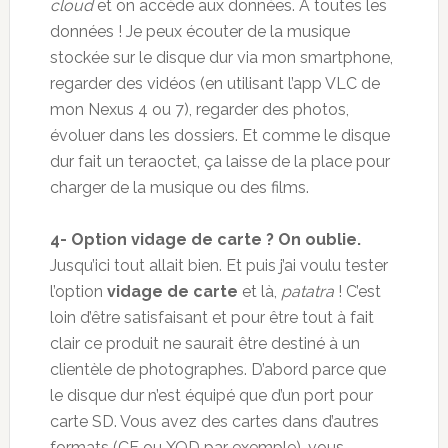
cloud
et on accède aux données. À toutes les
données ! Je peux écouter de la musique
stockée sur le disque dur via mon smartphone,
regarder des vidéos (en utilisant l’app VLC de
mon Nexus 4 ou 7), regarder des photos,
évoluer dans les dossiers. Et comme le disque
dur fait un teraoctet, ça laisse de la place pour
charger de la musique ou des films.
4- Option vidage de carte ? On oublie.
Jusqu’ici tout allait bien. Et puis j’ai voulu tester
l’option
vidage de carte
et là,
patatra
! C’est
loin d’être satisfaisant et pour être tout à fait
clair ce produit ne saurait être destiné à un
clientèle de photographes. D’abord parce que
le disque dur n’est équipé que d’un port pour
carte SD. Vous avez des cartes dans d’autres
formats (CF ou XQD par exemple), vous