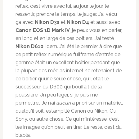
reflex, c’est vivre avec lui, au jour le jour, le
ressentir, prendre le temps, le jauger. J’ai vécu
ça avec
Nikon D3s
et
Nikon D4
et aussi avec
Canon EOS 1D Mark IV
, je peux vous en parler,
en long et en large de ces boîtiers. J’ai testé
Nikon D610
, idem. J’ai été le premier à dire que
ce petit reflex numérique fullframe d’entrée de
gamme était un excellent boîtier pendant que
la plupart des médias internet ne retenaient de
ce boîtier qu’une seule chose, qu’il était le
successeur du D600 qui bouffait de la
poussière. Un peu léger, si je puis me
permettre… Je n’ai
aucun
a priori sur un matériel,
quelqu’il soit, estampillé Canon ou Nikon. Ou
Sony, ou autre chose. Ce qui m’intéresse, c’est
les images qu’on peut en tirer. Le reste, c’est du
blabla.