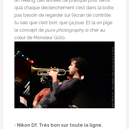
un feeling, des années de pratique pour sentir
qu’à chaque déclenchement c’est dans la boîte,
pas besoin de regarder sur l’écran de contrôle,
tu sais que c’est bon, que ça joue. Et là on pige
le concept de
pure photography
si cher au
cœur de Monsieur Goto.
•
Nikon Df. Très bon sur toute la ligne.