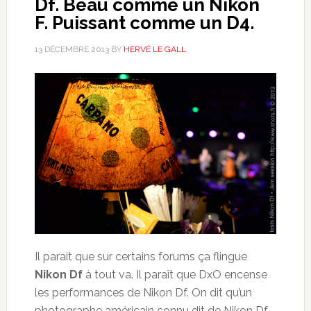
Df. Beau comme un Nikon
F. Puissant comme un D4.
13 DÉCEMBRE 2013
BY
HERVÉ LE GALL
Il parait que sur certains forums ça flingue
Nikon Df
à tout va. Il paraît que DxO encense
les performances de Nikon Df. On dit qu’un
photographe américain connu dit de Nikon Df