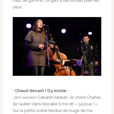
haut de gamme. Le gars a des étoiles plein les
yeux.
•
Chaud devant ! D4 inside.
Jam session
. Cabaret Vauban. Je croise Charles
(le taulier) dans l’escalier, il me dit « ça joue ! »
Sur la petite scène tendue de rouge de ma