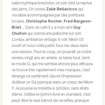
salle mythique brestoise, ce soir c’est la reprise
des jams. On croise
Zalie Bellacicco
qui
vocalise acommpagnée par des pointures
locales,
Christophe Rocher
,
Fred Bargeon-
Briet
, … Dans un coin il y a mon ami
Guy
Chuiton
qui crame une pelloche sur son
Contax
, ambiance vintage. Il voit Nikon Df,
sourit et nous voilà partis tous les deux dans
une session. Pour le coup, on pourrait se croire
revenu vingt ans en arrière. Je teste tout, dont
le mode Q, qui me semble encore plus efficace.
Je trouve très rapidement mes marques, c’est
étrange ce sentiment d’avoir l’impression
d’utiliser un D4 planqué dans un corps de Nikon
F. Je pousse la molette à 3200iso, sans états
d’âme. J’utilise le 50mm livré en standard, c’est
peut-être le seul bémol de ce reflex, presque