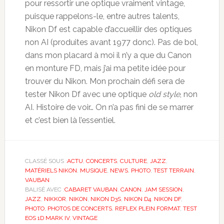
pour ressortir une optique vraiment vintage,
puisque rappelons-le, entre autres talents,
Nikon Df est capable d’accueillir des optiques
non AI (produites avant 1977 donc). Pas de bol,
dans mon placard à moi il n’y a que du Canon
en monture FD, mais j’ai ma petite idée pour
trouver du Nikon. Mon prochain défi sera de
tester Nikon Df avec une optique
old style
, non
AI. Histoire de voir… On n’a pas fini de se marrer
et c’est bien là l’essentiel.
CLASSÉ SOUS :
ACTU
,
CONCERTS
,
CULTURE
,
JAZZ
,
MATÉRIELS NIKON
,
MUSIQUE
,
NEWS
,
PHOTO
,
TEST TERRAIN
,
VAUBAN
BALISÉ AVEC :
CABARET VAUBAN
,
CANON
,
JAM SESSION
,
JAZZ
,
NIKKOR
,
NIKON
,
NIKON D3S
,
NIKON D4
,
NIKON DF
,
PHOTO
,
PHOTOS DE CONCERTS
,
REFLEX PLEIN FORMAT
,
TEST
EOS 1D MARK IV
,
VINTAGE