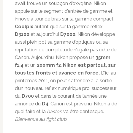
avait trouvé un soupçon d’oxygène. Nikon
appuie sur le segment d’entrée de gamme et
innove à tour de bras sur la gamme compact
Coolpix
autant que sur la gamme reflex,
D3100
et aujourd’hui
D7000
. Nikon développe
aussi plein pot sa gamme d’optiques où sa
réputation de complétude n’égale pas celle de
Canon. Aujourd’hui Nikon propose un
35mm
f1,4
et un
200mm f2
.
Nikon est partout, sur
tous les fronts et avance en force.
D’ici au
printemps 2011, on peut s’attendre à la sortie
d’un nouveau reflex numérique pro, successeur
du
D700
et dans le courant de l’année une
annonce du
D4
. Canon est prévenu, Nikon a de
quoi faire et la
baston
va être dantesque.
Bienvenue au fight club
.