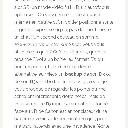
slot SD, un mode vidéo full HD, un autofocus
optimisé, … On va y revenir ! – c’est quand
même rien d’autre qu’un boîtier positionné sur le
segment expert semi pro, pas de quoi fouetter
un chat ! Un second couteau en somme.
Bienvenue, vous êtes sur Shots
. Vous vous
attendiez à quoi ? Qu’on se liquéfie, qu’on se
répande ? Voilà un boîtier au format DX qui
pour un pro peut être une excellente
alternative, au mieux un
backup
de son D3 ou
de son
D3s
. Ce boîtier en a sous le pied et je
vous propose de regarder les points qui me
semblent intéressants d’être notés, Mais de
vous à moi, ce
D7000
, clairement positionné
face au 7D de Canon est annonciateur d’une
bagarre à venir sur le segment pro que, pour
ma part, j’attends avec une impatience fébrile.