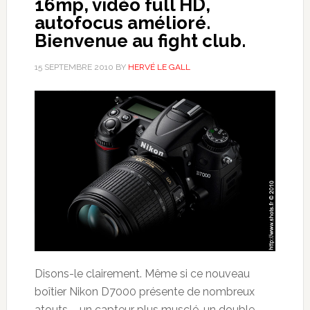
16mp, vidéo full HD,
autofocus amélioré.
Bienvenue au fight club.
15 SEPTEMBRE 2010
BY
HERVÉ LE GALL
Disons-le clairement. Même si ce nouveau
boîtier Nikon D7000 présente de nombreux
atouts – un capteur plus musclé, un double