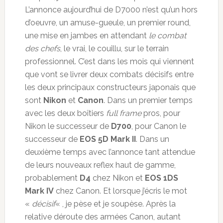
L’annonce aujourd’hui de D7000 n’est qu’un hors
d’oeuvre, un amuse-gueule, un premier round,
une mise en jambes en attendant
le combat
des chefs
, le vrai, le couillu, sur le terrain
professionnel. C’est dans les mois qui viennent
que vont se livrer deux combats décisifs entre
les deux principaux constructeurs japonais que
sont
Nikon
et
Canon
. Dans un premier temps
avec les deux boîtiers
full frame
pros, pour
Nikon le successeur de
D700
, pour Canon le
successeur de
EOS 5D Mark II
. Dans un
deuxième temps avec l’annonce tant attendue
de leurs nouveaux reflex haut de gamme,
probablement
D4
chez Nikon et
EOS 1DS
Mark IV
chez Canon. Et lorsque j’écris le mot
«
décisif
« , je pèse et je soupèse. Après la
relative déroute des armées Canon, autant