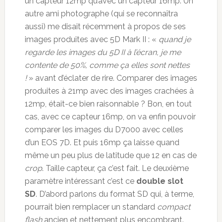
un capteur 12mp qu’avec un capteur 16mp. Un
autre ami photographe (qui se reconnaîtra
aussi) me disait récemment à propos de ses
images produites avec 5D Mark II : «
quand je
regarde les images du 5D II à l’écran, je me
contente de 50%, comme ça elles sont nettes
!
» avant d’éclater de rire. Comparer des images
produites à 21mp avec des images crachées à
12mp, était-ce bien raisonnable ? Bon, en tout
cas, avec ce capteur 16mp, on va enfin pouvoir
comparer les images du D7000 avec celles
d’un EOS 7D. Et puis 16mp ça laisse quand
même un peu plus de latitude que 12 en cas de
crop
. Taille capteur, ça c’est fait. Le deuxième
paramètre intéressant c’est ce
double slot
SD
. D’abord parlons du format SD qui, à terme,
pourrait bien remplacer un standard
compact
flash
ancien et nettement plus encombrant.