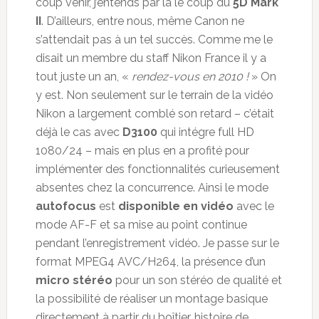
coup venir, j’entends par là le coup du
5D Mark
II
. D’ailleurs, entre nous, même Canon ne
s’attendait pas à un tel succès. Comme me le
disait un membre du staff Nikon France il y a
tout juste un an, «
rendez-vous en 2010 !
» On
y est. Non seulement sur le terrain de la vidéo
Nikon a largement comblé son retard – c’était
déjà le cas avec
D3100
qui intégre full HD
1080/24 – mais en plus en a profité pour
implémenter des fonctionnalités curieusement
absentes chez la concurrence. Ainsi le mode
autofocus
est
disponible en vidéo
avec le
mode AF-F et sa mise au point continue
pendant l’enregistrement vidéo. Je passe sur le
format MPEG4 AVC/H264, la présence d’un
micro stéréo
pour un son stéréo de qualité et
la possibilité de réaliser un montage basique
directement à partir du boîtier, histoire de