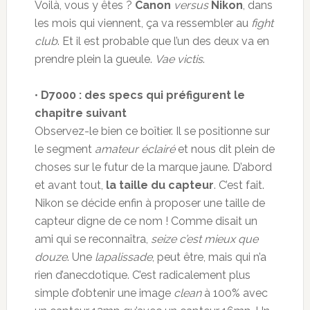
Voilà, vous y êtes ?
Canon
versus
Nikon
, dans
les mois qui viennent, ça va ressembler au
fight
club
. Et il est probable que l’un des deux va en
prendre plein la gueule.
Vae victis
.
•
D7000 : des specs qui préfigurent le
chapitre suivant
Observez-le bien ce boîtier. Il se positionne sur
le segment
amateur éclairé
et nous dit plein de
choses sur le futur de la marque jaune. D’abord
et avant tout,
la taille du capteur
. C’est fait.
Nikon se décide enfin à proposer une taille de
capteur digne de ce nom ! Comme disait un
ami qui se reconnaîtra,
seize c’est mieux que
douze
. Une
lapalissade
, peut être, mais qui n’a
rien d’anecdotique. C’est radicalement plus
simple d’obtenir une image
clean
à 100% avec