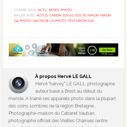
CLASSÉ SOUS :
ACTU
,
NEWS
,
PHOTO
BALISÉ AVEC :
ACTUS
,
CANON
,
D7000
,
EOS 7D
,
NIKON
,
NIKON
D4
,
PHOTO
,
SALON DE LA PHOTO
,
TEST NIKON D3S
À propos
Hervé LE GALL
Hervé "harvey" LE GALL, photographe
auteur basé à Brest au début du
monde. A trainé ses appareils photo dans la plupart
des coins sombres de la région Bretagne.
Photographe-maison du Cabaret Vauban,
photographe officiel des Vieilles Charrues (entre