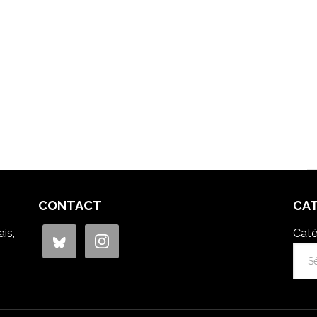
CONTACT
CA
is,
Caté