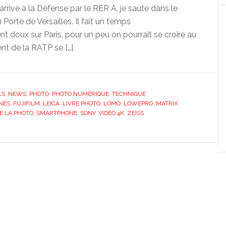
rrive à la Défense par le RER A, je saute dans le
Porte de Versailles. Il fait un temps
t doux sur Paris, pour un peu on pourrait se croire au
nt de la RATP se […]
LS
,
NEWS
,
PHOTO
,
PHOTO NUMÉRIQUE
,
TECHNIQUE
NES
,
FUJIFILM
,
LEICA
,
LIVRE PHOTO
,
LOMO
,
LOWEPRO
,
MATRIX
,
E LA PHOTO
,
SMARTPHONE
,
SONY
,
VIDÉO 4K
,
ZEISS