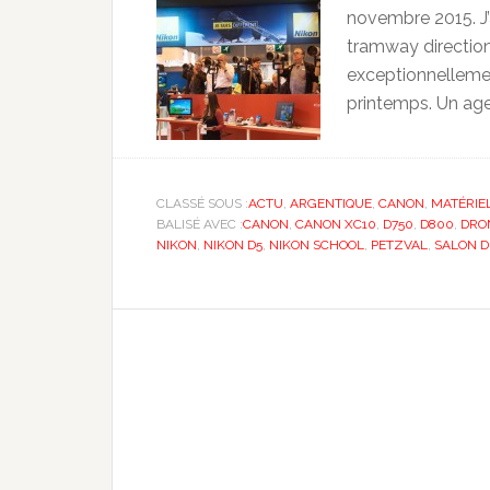
novembre 2015. J’a
tramway direction 
exceptionnellemen
printemps. Un age
CLASSÉ SOUS :
ACTU
,
ARGENTIQUE
,
CANON
,
MATÉRIE
BALISÉ AVEC :
CANON
,
CANON XC10
,
D750
,
D800
,
DRO
NIKON
,
NIKON D5
,
NIKON SCHOOL
,
PETZVAL
,
SALON D