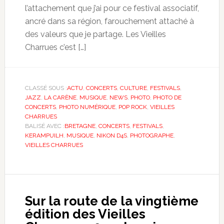
l’attachement que j’ai pour ce festival associatif,
ancré dans sa région, farouchement attaché à
des valeurs que je partage. Les Vieilles
Charrues c’est […]
CLASSÉ SOUS :
ACTU
,
CONCERTS
,
CULTURE
,
FESTIVALS
,
JAZZ
,
LA CARÈNE
,
MUSIQUE
,
NEWS
,
PHOTO
,
PHOTO DE
CONCERTS
,
PHOTO NUMÉRIQUE
,
POP ROCK
,
VIEILLES
CHARRUES
BALISÉ AVEC :
BRETAGNE
,
CONCERTS
,
FESTIVALS
,
KERAMPUILH
,
MUSIQUE
,
NIKON D4S
,
PHOTOGRAPHE
,
VIEILLES CHARRUES
Sur la route de la vingtième
édition des Vieilles