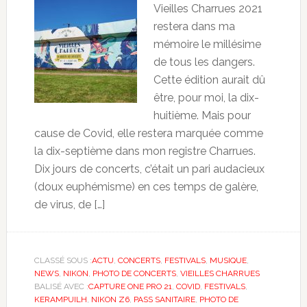
Vieilles Charrues 2021
restera dans ma
mémoire le millésime
de tous les dangers.
Cette édition aurait dû
être, pour moi, la dix-
huitième. Mais pour
cause de Covid, elle restera marquée comme
la dix-septième dans mon registre Charrues.
Dix jours de concerts, c’était un pari audacieux
(doux euphémisme) en ces temps de galère,
de virus, de […]
CLASSÉ SOUS :
ACTU
,
CONCERTS
,
FESTIVALS
,
MUSIQUE
,
NEWS
,
NIKON
,
PHOTO DE CONCERTS
,
VIEILLES CHARRUES
BALISÉ AVEC :
CAPTURE ONE PRO 21
,
COVID
,
FESTIVALS
,
KERAMPUILH
,
NIKON Z6
,
PASS SANITAIRE
,
PHOTO DE