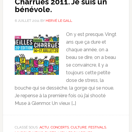
Charrues 2011. Je suis un
bénévole.
6 JUILLET 2011
BY
HERVÉ LE GALL
On y est presque. Vingt
ans que ça dure et
chaque année, on a
beau se dire, on a beau
se convaincre, il y a
toujours cette petite
dose de stress, la
bouche qui se dessèche, la gorge qui se noue.
Je repense à la première fois où j’ai shooté
Muse à Glenmor. Un vieux […]
CLASSÉ SOUS :
ACTU
,
CONCERTS
,
CULTURE
,
FESTIVALS
,