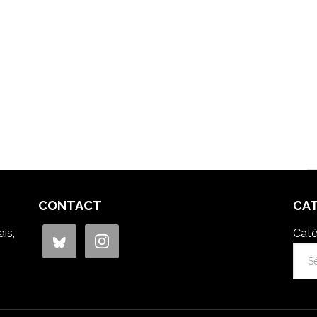
CONTACT
CA
is,
Caté