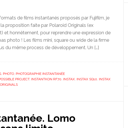
s formats de films instantanés proposés par Fujifilm, je
la proposition faite par Polaroid Originals (ex
t) et honnêtement, pour reprendre une expression de
pas photo ! Les films mini, square ou wide de la firme
tous du même process de développement. Un […]
S
,
PHOTO
,
PHOTOGRAPHIE INSTANTANÉE
POSSIBLE PROJECT
,
INSTANTKON RF70
,
INSTAX
,
INSTAX SQ10
,
INSTAX
 ORIGINALS
tantanée. Lomo