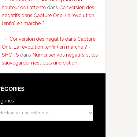
hauteur de l'attente
dans
Conversion des
négatifs dans Capture One. La révolution
(enfin) en marche ?
Conversion des négatifs dans Capture
One. La révolution (enfin) en marche ? -
SHOTS
dans
Numériser vos négatifs et les
sauvegarder n’est plus une option.
TÉGORIES
gories