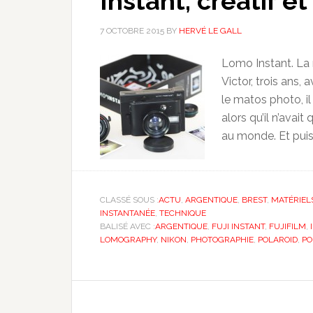
Instant, créatif et
7 OCTOBRE 2015
BY
HERVÉ LE GALL
Lomo Instant. La m
Victor, trois ans,
le matos photo, i
alors qu’il n’avait
au monde. Et puis 
CLASSÉ SOUS :
ACTU
,
ARGENTIQUE
,
BREST
,
MATÉRIEL
INSTANTANÉE
,
TECHNIQUE
BALISÉ AVEC :
ARGENTIQUE
,
FUJI INSTANT
,
FUJIFILM
,
LOMOGRAPHY
,
NIKON
,
PHOTOGRAPHIE
,
POLAROID
,
PO