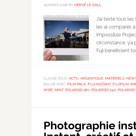
29 MARS 2018
BY
HERVÉ LE GALL
J’ai testé tous le
les ai comparés à 
Impossible Projec
circonstance, y’a 
Fuji bénéficient 
CLASSÉ SOUS :
ACTU
,
ARGENTIQUE
,
MATÉRIELS
,
NEW
BALISÉ AVEC :
FILM PACK
,
FUJI INSTANT
,
FUJIFILM
,
IM
WIDE
,
MINT
,
POLAROID 180
,
POLAROID 250
,
POLAROID
Photographie ins