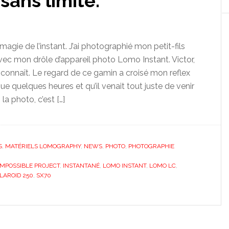
 sans limite.
agie de l’instant. J’ai photographié mon petit-fils
 avec mon drôle d’appareil photo Lomo Instant. Victor,
l connaît. Le regard de ce gamin a croisé mon reflex
 que quelques heures et qu’il venait tout juste de venir
la photo, c’est […]
S
,
MATÉRIELS LOMOGRAPHY
,
NEWS
,
PHOTO
,
PHOTOGRAPHIE
IMPOSSIBLE PROJECT
,
INSTANTANÉ
,
LOMO INSTANT
,
LOMO LC
,
LAROID 250
,
SX70