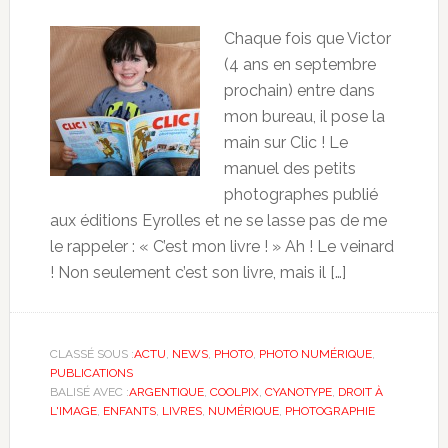
Chaque fois que Victor
(4 ans en septembre
prochain) entre dans
mon bureau, il pose la
main sur Clic ! Le
manuel des petits
photographes publié
aux éditions Eyrolles et ne se lasse pas de me
le rappeler : « C’est mon livre ! » Ah ! Le veinard
! Non seulement c’est son livre, mais il […]
CLASSÉ SOUS :
ACTU
,
NEWS
,
PHOTO
,
PHOTO NUMÉRIQUE
,
PUBLICATIONS
BALISÉ AVEC :
ARGENTIQUE
,
COOLPIX
,
CYANOTYPE
,
DROIT À
L'IMAGE
,
ENFANTS
,
LIVRES
,
NUMÉRIQUE
,
PHOTOGRAPHIE