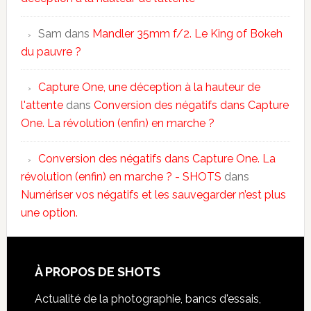
Sam
dans
Mandler 35mm f/2. Le King of Bokeh
du pauvre ?
Capture One, une déception à la hauteur de
l'attente
dans
Conversion des négatifs dans Capture
One. La révolution (enfin) en marche ?
Conversion des négatifs dans Capture One. La
révolution (enfin) en marche ? - SHOTS
dans
Numériser vos négatifs et les sauvegarder n’est plus
une option.
À PROPOS DE SHOTS
Actualité de la photographie, bancs d'essais,