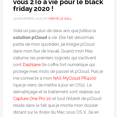
vous 2To à vie pour le black
friday 2020 !
25 NOVEMBRE 2020
BY
HERVÉ LE GALL
Voilà un peu plus de deux ans que j’utilise la
solution pCloud
à vie. Elle fait désormais
partie de mon quotidien, j’ai intégré pCloud
dans mon flux de travail. Quand mon Mac
s’allume, les premiers logiciels qui s’activent
sont
Dashlane
(le coffre fort numérique qui
protège mes mots de passe) et pCloud. Puis je
me connecte à mon
NAS MyCloud PR4100
(que je viens de mettre à jour en OS5). Le
dématriçage et le traitement sont réalisés sur
Capture One Pro 20
et tout l’intérêt de pCloud
réside dans le fait que je monte mon dossier
distant sur le
finder
du Mac sous OS X. J’ai en