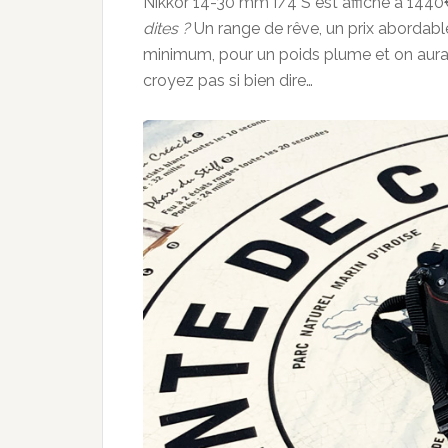
Nikkor 14-30 mm f/4 S est affiché à 1440€
dites ?
Un range de rêve, un prix abordab
minimum, pour un poids plume et on aura
croyez pas si bien dire…