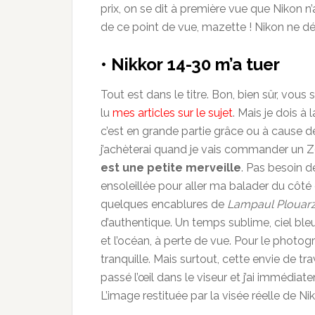
prix, on se dit à première vue que Nikon n’a 
de ce point de vue, mazette ! Nikon ne dé
• Nikkor 14-30 m’a tuer
Tout est dans le titre. Bon, bien sûr, vou
lu
mes articles sur le sujet
. Mais je dois à 
c’est en grande partie grâce ou à cause 
j’achèterai quand je vais commander un Z6
est une petite merveille
. Pas besoin de
ensoleillée pour aller ma balader du côté
quelques encablures de
Lampaul Plouarz
d’authentique. Un temps sublime, ciel bl
et l’océan, à perte de vue. Pour le photogr
tranquille. Mais surtout, cette envie de tra
passé l’œil dans le viseur et j’ai immédia
L’image restituée par la visée réelle de N