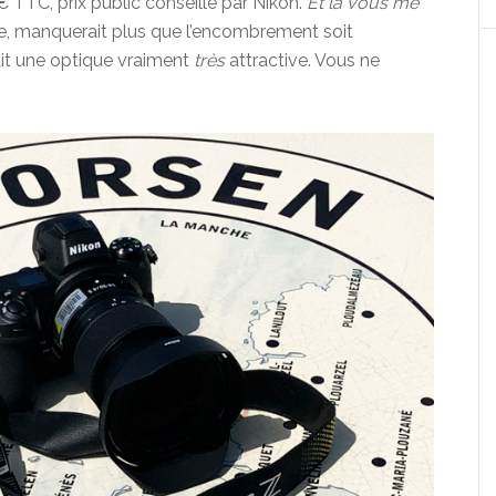
 TTC, prix public conseillé par Nikon.
Et là vous me
le, manquerait plus que l’encombrement soit
it une optique vraiment
très
attractive. Vous ne