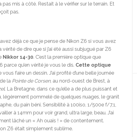
pas mis à côté. Restait à le vérifier sur le terrain. Et
çoit pas.
s savez déjà ce que je pense de Nikon Z6 si vous avez
la vérité de dire que si j’ai été aussi subjugué par Z6
de
Nikkor 14-30
. C’est la première optique que
 parce qu’en vérité je vous le dis.
Cette optique
 vous faire un dessin. J’ai profité d’une belle journée
 de la
Pointe de Corsen
, au nord-ouest de Brest, à
el
. La Bretagne, dans ce qu’elle a de plus puissant et
eu, légèrement pommelé de quelques nuages, le granit
aphe, du pain béni. Sensibilité à 100iso, 1/500e f/7,1,
vailler à 14mm pour voir grand, ultra large, beau. J’ai
tement lâché un « Ah ouais ! » de contentement.
ikon Z6 était simplement sublime.