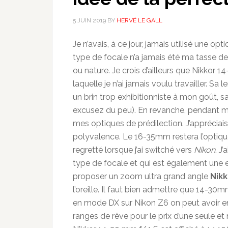
5 JUIN 2019
BY
HERVÉ LE GALL
Je n’avais, à ce jour, jamais utilisé une o
type de focale n’a jamais été ma tasse de 
ou nature. Je crois d’ailleurs que Nikkor
laquelle je n’ai jamais voulu travailler. Sa 
un brin trop exhibitionniste à mon goût, 
excusez du peu). En revanche, pendant 
mes optiques de prédilection. J’appréciais
polyvalence. Le 16-35mm restera l’optique
regretté lorsque j’ai switché vers
Nikon
. J
type de focale et qui est également une ex
proposer un zoom ultra grand angle
Nikk
l’oreille. Il faut bien admettre que 14-30m
en mode DX sur Nikon Z6 on peut avoir e
ranges de rêve pour le prix d’une seule et