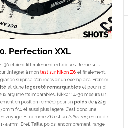
0. Perfection XXL
4-30 étaient littéralement extatiques. Je me suis
ur l’intégrer à mon
test sur Nikon Z6
et finalement,
la grande surprise d’en recevoir un exemplaire. Premier
ité
et d’une
légèreté remarquables
et pour moi
 deux arguments imparables. Nikkor 14-30 mesure un
ement en position fermée) pour un
poids
de
522g
.
4-70mm f/4 et aussi plus légère. C’est donc une
ir en voyage. Et comme Z6 est un
fullframe
, en mode
1-45mm. Bref. Taille, poids, encombrement, range,