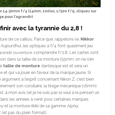
r 14-30mm f/4 (14mm, 100iso, 1/500 f/9, cliquez sur
ge pour l’agrandir)
finir avec la tyrannie du 2,8 !
ure de ce caillou. Parce que, rappelons-le,
Nikkor
 ! Aujourd’hui, les optiques à f/4 font quasiment jeu
grande ouverture
, comprendre f/2,8. Les cartes sont
ikon dans la taille de sa monture (55mm, on ne s’en
te
taille de monture
dantesque est et sera un
et qui va jouer en faveur de la marque jaune. Si
 argument à l’esprit concernant Nikon Z, c’est bien
ssoirement son corollaire, la tirage mécanique (16mm).
st, à mon avis (et je ne suis pas le seul à le penser) un
dans les années à venir pour certaines marques
ny
et la monture rikiki de sa gamme
Alpha
,
(et pas du plein format).