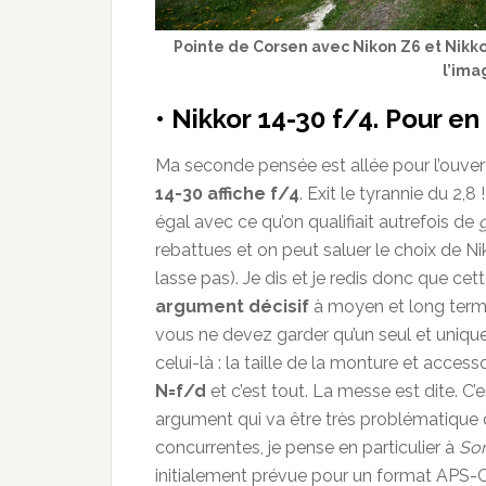
Pointe de Corsen avec Nikon Z6 et Nikko
l’ima
• Nikkor 14-30 f/4. Pour en 
Ma seconde pensée est allée pour l’ouvert
14-30 affiche f/4
. Exit le tyrannie du 2,8
égal avec ce qu’on qualifiait autrefois de
rebattues et on peut saluer le choix de N
lasse pas). Je dis et je redis donc que cet
argument décisif
à moyen et long terme 
vous ne devez garder qu’un seul et unique
celui-là : la taille de la monture et acce
N=f/d
et c’est tout. La messe est dite. C’e
argument qui va être très problématique 
concurrentes, je pense en particulier à
So
initialement prévue pour un format APS-C 