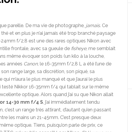
ptique pareille. De ma vie de photographe,
jamais
. Ce
thé et en plus je n’ai jamais été trop branché paysage
 14-24mm f/2,8 est une des rares optiques Nikon avec
lentille frontale, avec sa gueule de
fisheye
, me semblait
sans même évoquer son poids (un kilo à la louche,
mes années
Canon
, le 16-35mm f/2,8 L a été l’une de
 son range large, sa discrétion, son piqué, sa
 qui m’aura le plus manqué et que j’aurai le plus
’ai testé Nikkor 16-35mm f/4 qui tablait sur le même
cellente optique. Alors quand j’ai su que Nikon allait
or 14-30 mm f/4 S
, j’ai immédiatement tendu
m, c’est un range très attirant, d’autant qu’en passant
ntre les mains un 21-45mm. C’est presque deux
 même optique. Tiens, puisqu’on parle de prix, ce