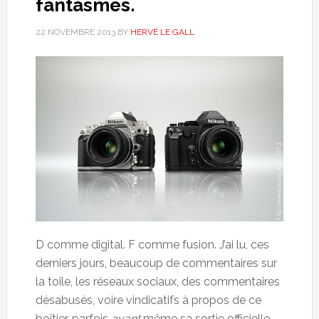
fantasmes.
22 NOVEMBRE 2013
BY
HERVÉ LE GALL
D comme digital. F comme fusion. J’ai lu, ces
derniers jours, beaucoup de commentaires sur
la toile, les réseaux sociaux, des commentaires
désabusés, voire vindicatifs à propos de ce
boîtier, parfois
avant
même sa sortie officielle.