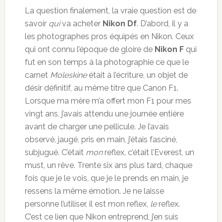
La question finalement, la vraie question est de
savoir
qui
va acheter
Nikon Df
. D’abord, il y a
les photographes pros équipés en Nikon. Ceux
qui ont connu l’époque de gloire de
Nikon F
qui
fut en son temps à la photographie ce que le
carnet
Moleskine
était à l’écriture, un objet de
désir définitif, au même titre que Canon F1.
Lorsque ma mère m’a offert mon F1 pour mes
vingt ans, j’avais attendu une journée entière
avant de charger une pellicule. Je l’avais
observé, jaugé, pris en main, j’étais fasciné,
subjugué. C’était
mon
reflex, c’était l’Everest, un
must, un rêve. Trente six ans plus tard, chaque
fois que je le vois, que je le prends en main, je
ressens la même émotion. Je ne laisse
personne l’utiliser, il est mon reflex,
le
reflex.
C’est ce lien que Nikon entreprend, j’en suis