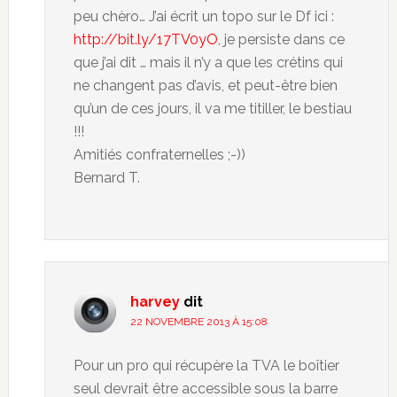
peu chèro… J’ai écrit un topo sur le Df ici :
http://bit.ly/17TV0yO
, je persiste dans ce
que j’ai dit … mais il n’y a que les crétins qui
ne changent pas d’avis, et peut-être bien
qu’un de ces jours, il va me titiller, le bestiau
!!!
Amitiés confraternelles ;-))
Bernard T.
harvey
dit
22 NOVEMBRE 2013 À 15:08
Pour un pro qui récupère la TVA le boîtier
seul devrait être accessible sous la barre