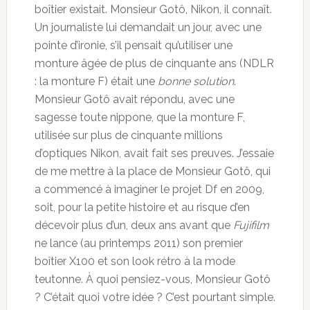
boîtier existait. Monsieur Gotô, Nikon, il connaît.
Un journaliste lui demandait un jour, avec une
pointe d’ironie, s’il pensait qu’utiliser une
monture âgée de plus de cinquante ans (NDLR
: la monture F) était une
bonne solution
.
Monsieur Gotô avait répondu, avec une
sagesse toute nippone, que la monture F,
utilisée sur plus de cinquante millions
d’optiques Nikon, avait fait ses preuves. J’essaie
de me mettre à la place de Monsieur Gotô, qui
a commencé à imaginer le projet Df en 2009,
soit, pour la petite histoire et au risque d’en
décevoir plus d’un, deux ans avant que
Fujifilm
ne lance (au printemps 2011) son premier
boîtier X100 et son look rétro à la mode
teutonne. À quoi pensiez-vous, Monsieur Gotô
? C’était quoi votre idée ? C’est pourtant simple.