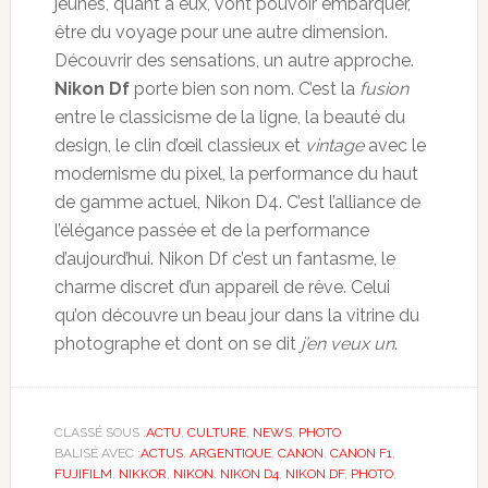
jeunes, quant à eux, vont pouvoir embarquer,
être du voyage pour une autre dimension.
Découvrir des sensations, un autre approche.
Nikon Df
porte bien son nom. C’est la
fusion
entre le classicisme de la ligne, la beauté du
design, le clin d’œil classieux et
vintage
avec le
modernisme du pixel, la performance du haut
de gamme actuel, Nikon D4. C’est l’alliance de
l’élégance passée et de la performance
d’aujourd’hui. Nikon Df c’est un fantasme, le
charme discret d’un appareil de rêve. Celui
qu’on découvre un beau jour dans la vitrine du
photographe et dont on se dit
j’en veux un
.
CLASSÉ SOUS :
ACTU
,
CULTURE
,
NEWS
,
PHOTO
BALISÉ AVEC :
ACTUS
,
ARGENTIQUE
,
CANON
,
CANON F1
,
FUJIFILM
,
NIKKOR
,
NIKON
,
NIKON D4
,
NIKON DF
,
PHOTO
,