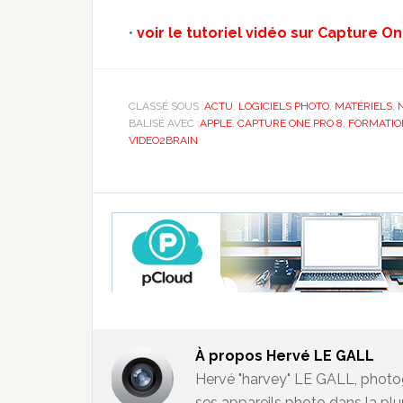
•
voir le tutoriel vidéo sur Capture On
CLASSÉ SOUS :
ACTU
,
LOGICIELS PHOTO
,
MATÉRIELS
,
BALISÉ AVEC :
APPLE
,
CAPTURE ONE PRO 8
,
FORMATIO
VIDEO2BRAIN
À propos
Hervé LE GALL
Hervé "harvey" LE GALL, photo
ses appareils photo dans la pl