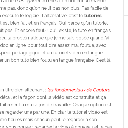
on achète
en ligne
et au mieux on obtient un manuel
me pas, donc qu’on ne lit pas non plus. Pas facile de
xécute le logiciel. L’alternative, c’est le
tutoriel
 est bien fait et en français. Oui, parce qu’un tutoriel
it pas. Et encore faut-il qu’il existe, le tuto en français
n peu la problématique que je me suis posée quand j’ai
 doc en ligne, pour tout dire assez mal foutue, avec
aspect pédagogique et un tutoriel vidéo en langue
uver un bon tuto bien foutu en langue française. C’est là
 titre bien alléchant :
les fondamentaux de Capture
n détail et la façon dont la vidéo est construite et ça
faitement à ma façon de travailler. Chaque option est
 regarder une par une. En clair, le tutoriel vidéo est
uatre heures mais chacun peut le regarder à son
pe, vous pouvez regarder la vidéo à nouveau et le cas