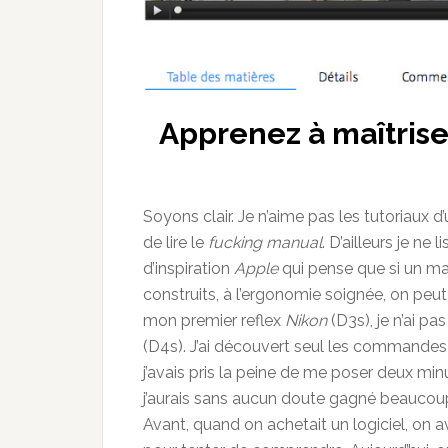
Apprenez à maîtrise
Soyons clair. Je n’aime pas les tutoriaux 
de lire le
fucking manual
. D’ailleurs je ne li
d’inspiration
Apple
qui pense que si un mat
construits, à l’ergonomie soignée, on peut
mon premier reflex
Nikon
(D3s), je n’ai pa
(D4s). J’ai découvert seul les commandes d
j’avais pris la peine de me poser deux minu
j’aurais sans aucun doute gagné beaucoup d
Avant, quand on achetait un logiciel, on a