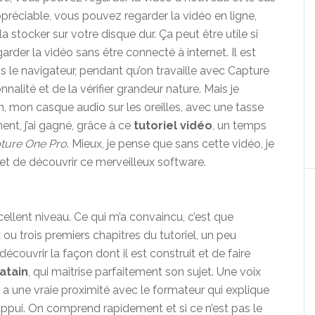
ppréciable, vous pouvez regarder la vidéo en ligne,
 stocker sur votre disque dur. Ça peut être utile si
rder la vidéo sans être connecté à internet. Il est
s le navigateur, pendant qu’on travaille avec Capture
nalité et de la vérifier grandeur nature. Mais je
n, mon casque audio sur les oreilles, avec une tasse
ment, j’ai gagné, grâce à ce
tutoriel vidéo
, un temps
ture One Pro
. Mieux, je pense que sans cette vidéo, je
 et de découvrir ce merveilleux software.
ellent niveau. Ce qui m’a convaincu, c’est que
ou trois premiers chapitres du tutoriel, un peu
écouvrir la façon dont il est construit et de faire
atain
, qui maîtrise parfaitement son sujet. Une voix
 a une vraie proximité avec le formateur qui explique
appui. On comprend rapidement et si ce n’est pas le