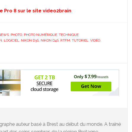
e Pro 8 sur le site video2brain
NEWS
,
PHOTO
,
PHOTO NUMÉRIQUE
,
TECHNIQUE
N
,
LOGICIEL
,
NIKON D3S
,
NIKON D4S
,
RTFM
,
TUTORIEL
,
VIDÉO
,
graphe auteur basé à Brest au début du monde. A trainé
upart des coins sombres de la région Bretagne.