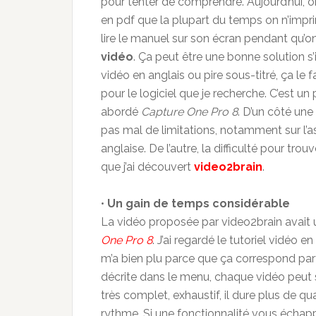
pour tenter de comprendre. Aujourd’hui, 
en pdf que la plupart du temps on n’impri
lire le manuel sur son écran pendant qu’on e
vidéo
. Ça peut être une bonne solution s’il
vidéo en anglais ou pire sous-titré, ça le fa
pour le logiciel que je recherche. C’est u
abordé
Capture One Pro 8
. D’un côté une
pas mal de limitations, notamment sur l’
anglaise. De l’autre, la difficulté pour tro
que j’ai découvert
video2brain
.
•
Un gain de temps considérable
La vidéo proposée par video2brain avait un
One Pro 8
. J’ai regardé le tutoriel vidéo e
m’a bien plu parce que ça correspond par
décrite dans le menu, chaque vidéo peut se
très complet, exhaustif, il dure plus de q
rythme. Si une fonctionnalité vous échap