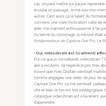
cas, on peut mettre sur pause, reprendre un
écouter un passage. Je me suis moi-même s
autres. C’est aussi ça le talent du formateu
conviens, une vraie motivation, celle de 
aidé, m’a vraiment enthousiasmé, à tel poi
Au terme du visionnage, la mission était 
fondamentaux de Capture One Pro
. Le t
•
Oui, video2brain est (vraiment) effic
Est-ce que je conseillerais video2brain ? P
allé à reculons. J’ai regardé le prix (très a
trouvé que Yves Chatain semblait maîtriser
somme engagée, une vidéo de plus de qu
Capture One Pro, ça me semblait cadeau. Je
vite et bien, le ton est très pédagogique, b
catalogue video2brain est à l’avenant, avec
d’apprendre.