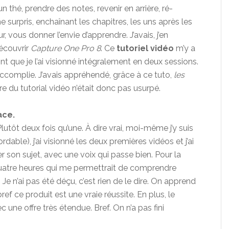
 thé, prendre des notes, revenir en arrière, ré-
urpris, enchaînant les chapitres, les uns après les
r, vous donner l’envie d’apprendre. J’avais, j’en
découvrir
Capture One Pro 8
. Ce
tutoriel vidéo
m’y a
nt que je l’ai visionné intégralement en deux sessions.
accomplie. J’avais appréhendé, grâce à ce tuto,
les
itre du tutorial vidéo n’était donc pas usurpé.
ace.
lutôt deux fois qu’une. À dire vrai, moi-même j’y suis
bordable), j’ai visionné les deux premières vidéos et j’ai
 son sujet, avec une voix qui passe bien. Pour la
atre heures qui me permettrait de comprendre
 n’ai pas été déçu, c’est rien de le dire. On apprend
ref ce produit est une vraie réussite. En plus, le
 une offre très étendue. Bref. On n’a pas fini