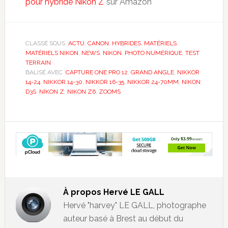
pour hybride Nikon Z
sur Amazon
CLASSÉ SOUS :
ACTU
,
CANON
,
HYBRIDES
,
MATÉRIELS
,
MATÉRIELS NIKON
,
NEWS
,
NIKON
,
PHOTO NUMÉRIQUE
,
TEST
TERRAIN
BALISÉ AVEC :
CAPTURE ONE PRO 12
,
GRAND ANGLE
,
NIKKOR
14-24
,
NIKKOR 14-30
,
NIKKOR 16-35
,
NIKKOR 24-70MM
,
NIKON
D3S
,
NIKON Z
,
NIKON Z6
,
ZOOMS
À propos
Hervé LE GALL
Hervé "harvey" LE GALL, photographe
auteur basé à Brest au début du