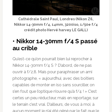
Cathédrale Saint Paul, Londres (Nikon Z6,
Nikkor 14-30mm f/4, 14mm, 3200iso, 1/50e f/4
crédit photo Hervé harvey LE GALL)
• Nikkor 14-30mm f/4 S passé
au crible
Qu’est-ce qu’on pourrait bien lui reprocher à
Nikkor 14-30mm f/4 S ? D’abord, de ne pas
ouvrir à f/2,8. Mais pour paraphraser un ami
photographe, « aujourd’hui, avec des boîtiers
capables de monter en iso sans sourciller, on
s’en fout que l’optique n’ouvre qu’à f/4 ! » C’est
certes un peu réducteur, mais en reportage, sur
le terrain c’est vrai. D’ailleurs, de vous à moi, à
aucun moment je n’ai été gêné par le fait que le