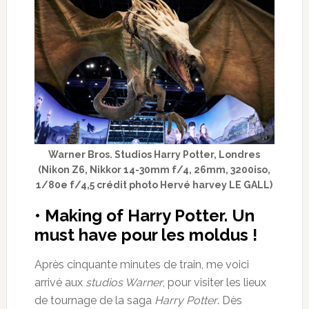
Warner Bros. Studios Harry Potter, Londres
(Nikon Z6, Nikkor 14-30mm f/4, 26mm, 3200iso,
1/80e f/4,5 crédit photo Hervé harvey LE GALL)
• Making of Harry Potter. Un
must have pour les moldus !
Après cinquante minutes de train, me voici
arrivé aux
studios Warner
, pour visiter les lieux
de tournage de la saga
Harry Potter
. Dès