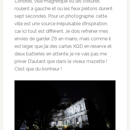
Londres, ville magnifique où les voitures
roulent à gauche et où les feux piétons durent
sept secondes. Pour un photographe, cette
ville est une source inépuisable d’inspiration,
car ici tout est différent. Je dois refréner mes
envies de garder Z6 en mains, mais comme il
est léger, que j’ai des cartes XQD en réserve et
deux batteries en attente, je ne vais pas me
priver. D’autant que dans le viseur, mazette !
C’est que du bonheur !