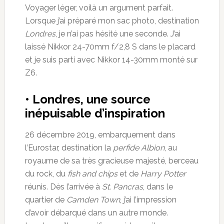
Voyager léger, voilà un argument parfait.
Lorsque j’ai préparé mon sac photo, destination
Londres
, je n’ai pas hésité une seconde. J’ai
laissé Nikkor 24-70mm f/2,8 S dans le placard
et je suis parti avec Nikkor 14-30mm monté sur
Z6.
• Londres, une source
inépuisable d’inspiration
26 décembre 2019, embarquement dans
l’Eurostar, destination la
perfide Albion
, au
royaume de sa très gracieuse majesté, berceau
du rock, du
fish and chips
et de
Harry Potter
réunis. Dès l’arrivée à
St. Pancras
, dans le
quartier de
Camden Town
, j’ai l’impression
d’avoir débarqué dans un autre monde.