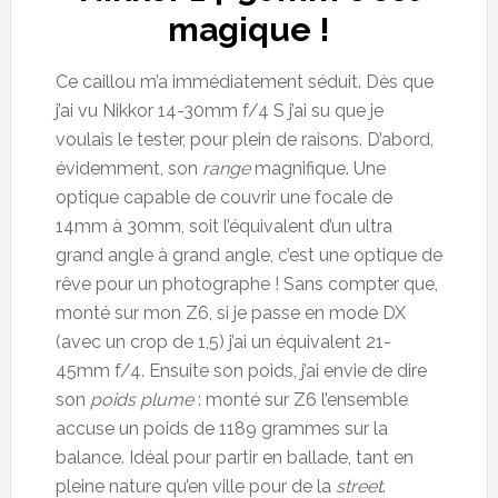
magique !
Ce caillou m’a immédiatement séduit. Dès que
j’ai vu Nikkor 14-30mm f/4 S j’ai su que je
voulais le tester, pour plein de raisons. D’abord,
évidemment, son
range
magnifique. Une
optique capable de couvrir une focale de
14mm à 30mm, soit l’équivalent d’un ultra
grand angle à grand angle, c’est une optique de
rêve pour un photographe ! Sans compter que,
monté sur mon Z6, si je passe en mode DX
(avec un crop de 1,5) j’ai un équivalent 21-
45mm f/4. Ensuite son poids, j’ai envie de dire
son
poids plume
: monté sur Z6 l’ensemble
accuse un poids de 1189 grammes sur la
balance. Idéal pour partir en ballade, tant en
pleine nature qu’en ville pour de la
street
.